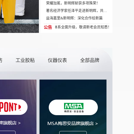
荣耀加冕，新明辉斩获多项殊荣！
著名经济学家任泽平走进新明辉，共话
数字化发展
益海嘉里&新明辉：深化合作绘新篇
开工大吉
新明辉商城会员体系全面升级，敬请新老会员知悉！如有任何疑问请致电400-780-857
公告
新春快乐
防
工业胶粘
仪器仪表
全部品牌