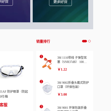
销量排行
3M 1110带线 子弹型耳
塞（SNR37dB） 100副/
盒
￥1.22
3M 9002折叠头戴式防护
口罩（环保包装）
1621AF 防护眼罩（防起
￥3.00
0付/箱
客服
3M 9001 环保包装折叠