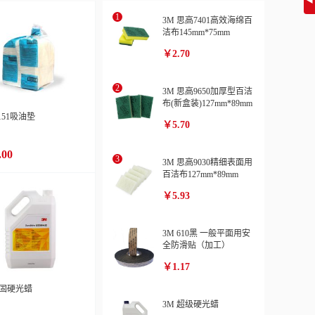
◀
3M 思高7401高效海绵百
洁布145mm*75mm
￥2.70
3M 思高9650加厚型百洁
布(新盒装)127mm*89mm
-151吸油垫
￥5.70
.00
3M 思高9030精细表面用
百洁布127mm*89mm
￥5.93
3M 610黑 一般平面用安
全防滑贴（加工）
￥1.17
超固硬光蜡
3M 超级硬光蜡