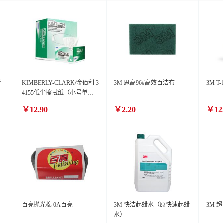
手
KIMBERLY-CLARK/金佰利 3
3M 思高96#高效百洁布
3M T
4155低尘擦拭纸（小号单
层）
￥12.90
￥2.20
￥12
百亮抛光棉 0A百亮
3M 快洁起蜡水（原快速起蜡
3M 
水）