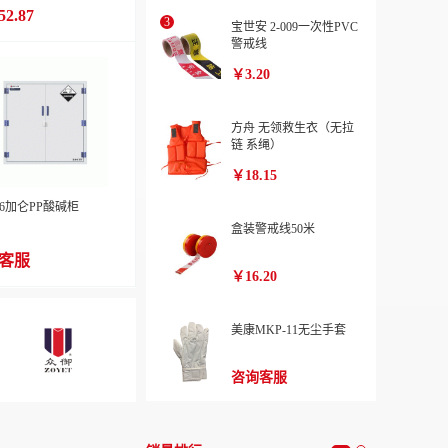
目型）
2.87
宝世安 2-009一次性PVC
警戒线
￥3.20
方舟 无领救生衣（无拉
链 系绳）
￥18.15
26加仑PP酸碱柜
盒装警戒线50米
客服
￥16.20
美康MKP-11无尘手套
咨询客服