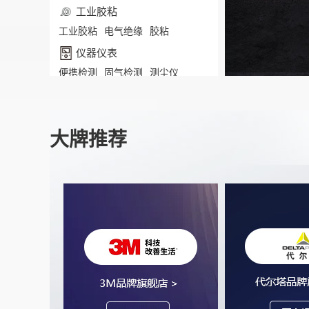
工业胶粘
工业胶粘
电气绝缘
胶粘
仪器仪表
便携检测
固气检测
测尘仪
反光材料
反光材料
大牌推荐
安防/消防器具
工具
自救消防器材
消防及应急标识
工业研磨
打磨抛光材料
打磨抛光设备
磨具磨料工具耗材
酒店用品
酒店餐饮堂食用品
酒店餐饮厨房用品
酒店加热保温设备