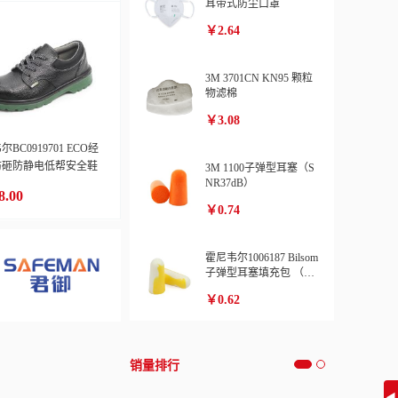
耳带式防尘口罩
￥2.64
3M 3701CN KN95 颗粒
物滤棉
￥3.08
BC0919701 ECO经
防砸防静电低帮安全鞋
3M 1100子弹型耳塞（S
NR37dB）
8.00
￥0.74
霍尼韦尔1006187 Bilsom
子弹型耳塞填充包 （用
于HL400）
￥0.62
销量排行