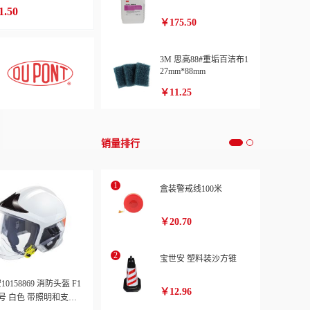
1.50
￥175.50
3M 思高88#重垢百洁布1
27mm*88mm
￥11.25
销量排行
盒装警戒线100米
￥20.70
宝世安 塑料装沙方锥
0158869 消防头盔 F1
￥12.96
中号 白色 带照明和支架