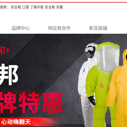
搜索：
安全帽
口罩
丁腈手套
安全鞋
耳塞
品牌中心
供应商合作
新豆商城