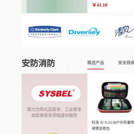
￥41.10
安防消防
精选产品
安全锁
科洛 JE-N-013B户外防暑
便携急救包