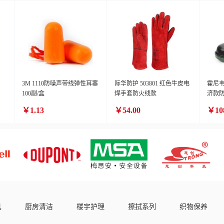
3M 1110防噪声带线弹性耳塞
际华防护 503801 红色牛皮电
霍尼韦尔
100副/盒
焊手套防火线款
济款
￥1.13
￥54.00
￥10
具
厨房清洁
楼宇护理
擦拭系列
织物保养