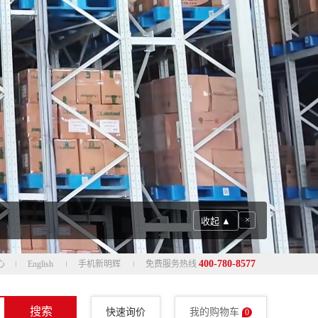
×
收起 ▲
400-780-8577
心
English
手机新明辉
免费服务热线
搜索
快速询价
我的购物车
0