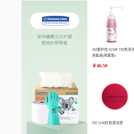
3M爱护佳 9250P TM免洗
消毒液(喷雾泵)
￥46.50
3M 5100红色清洁垫