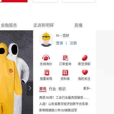
金融服务
走进新明辉
直播
Hi ~ 您好
登录
注册
在线询价
订单查询
新豆领取
我要采购
资料库
我的关注
更多>
资讯
行业
知识
再获3M奖！工业行业最具突破奖——
新明辉
入选！山东省数字经济创新平台名单
新明辉蝉联11年3M销售冠军