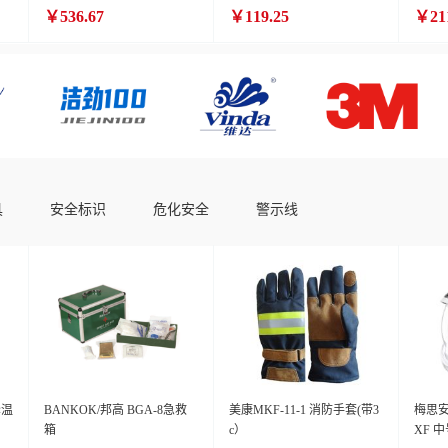
￥536.67
￥119.25
￥21
具
安全标识
危化安全
警示线
降温
BANKOK/邦高 BGA-8急救
美康MKF-11-1 消防手套(带3
梅思安1
箱
c）
XF 