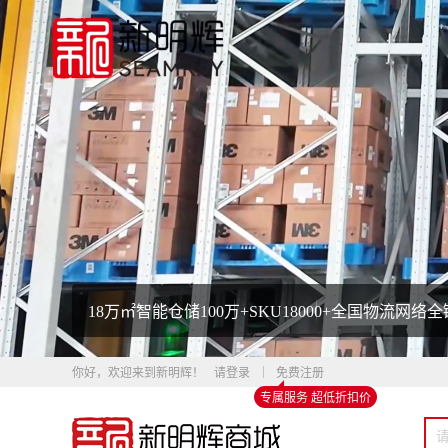
18万㎡智能仓储
100万+SKU
18000+全国物流网络
全
你好，欢迎来到新明辉！
请登录
免费注册
专属服务 超低折扣价