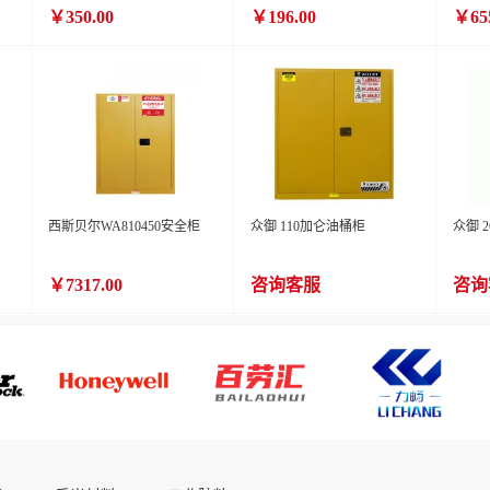
（项
￥350.00
￥196.00
￥655
西斯贝尔WA810450安全柜
众御 110加仑油桶柜
众御 
￥7317.00
咨询客服
咨询