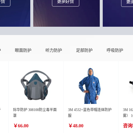
护
眼面防护
听力防护
足部防护
呼吸防护
带
际华防护 308100防尘毒半面
3M 4532+蓝色带帽连体防护
3M 
罩
服
雾） 1
￥66.00
￥48.00
咨询