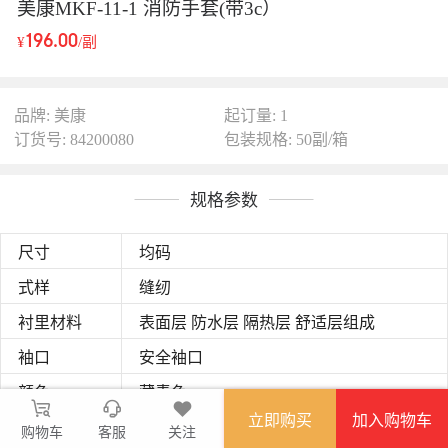
美康MKF-11-1 消防手套(带3c）
196.00
¥
/副
品牌: 美康
起订量: 1
订货号: 84200080
包装规格: 50副/箱
规格参数
尺寸
均码
式样
缝纫
衬里材料
表面层 防水层 隔热层 舒适层组成
袖口
安全袖口
颜色
藏青色
立即购买
加入购物车
功能
消防手套
购物车
客服
关注