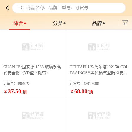
商品名称、品牌、型号、订货号
综合
分类
品牌
GUANJIE/固安捷 1533 玻璃钢盔
DELTAPLUS/代尔塔102150 COL
式安全帽（YD型下颏带）
TAAINOSH黑色透气型防撞安全
帽（帽檐5cm）
订货号：1901022
订货号：130102801
37.50
68.00
￥
￥
/顶
/顶