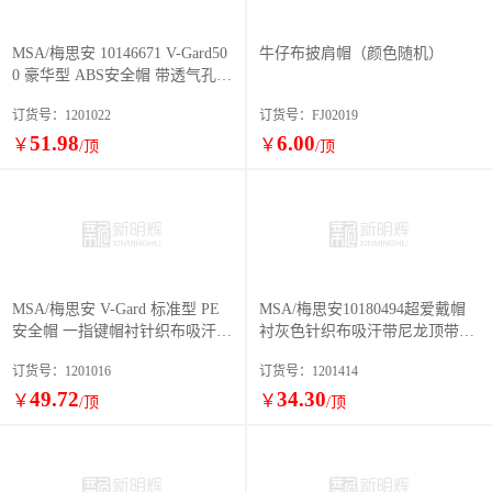
MSA/梅思安 10146671 V-Gard50
牛仔布披肩帽（颜色随机）
0 豪华型 ABS安全帽 带透气孔帽
壳 一指键帽衬针织布吸汗带 D型
订货号：1201022
订货号：FJ02019
下颌带
51.98
6.00
￥
￥
/顶
/顶
MSA/梅思安 V-Gard 标准型 PE
MSA/梅思安10180494超爱戴帽
安全帽 一指键帽衬针织布吸汗带
衬灰色针织布吸汗带尼龙顶带用
D型下颌带
于ABS 帽壳
订货号：1201016
订货号：1201414
49.72
34.30
￥
￥
/顶
/顶