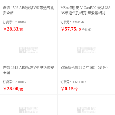
君御 1502 ABS豪华V型带透气孔
MSA梅思安 V-Gard500 豪华型A
安全帽
BS带透气孔帽壳 超爱戴帽衬 灰
针织吸汗带 D型下颚带
订货号：2801016
订货号：1201176
28.33
57.75
￥
￥
/顶
/顶
￥61.60
君御 1512 ABS标准V型电绝缘安
双筋条形帽21英寸16G（蓝色）
全帽
订货号：2801015
订货号：FJZ3C017
28.00
0.15
￥
￥
/顶
/个