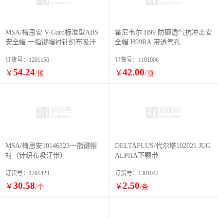
MSA/梅思安 V-Gard标准型ABS
霍尼韦尔 H99 防砸透气抗冲击安
安全帽 一指键帽衬针织布吸汗带
全帽 H99RA 带透气孔
D型下颌带
订货号：1201156
订货号：1101006
54.24
42.00
￥
￥
/顶
/顶
MSA/梅思安10146323一指键帽
DELTAPLUS/代尔塔102021 JUG
衬（针织布吸汗带）
ALPHA下颚带
订货号：1201423
订货号：1301042
30.58
2.50
￥
￥
/个
/条