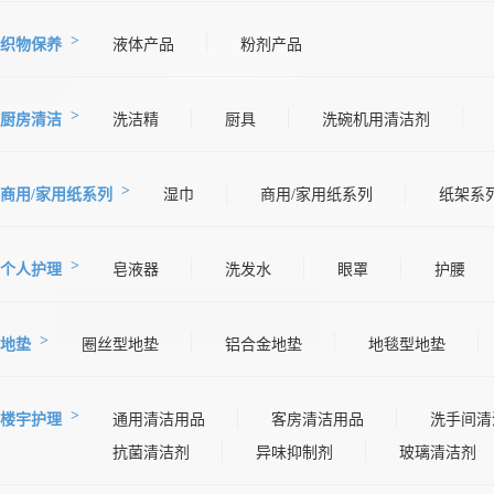
织物保养
液体产品
粉剂产品
厨房清洁
洗洁精
厨具
洗碗机用清洁剂
商用/家用纸系列
湿巾
商用/家用纸系列
纸架系
个人护理
皂液器
洗发水
眼罩
护腰
地垫
圈丝型地垫
铝合金地垫
地毯型地垫
楼宇护理
通用清洁用品
客房清洁用品
洗手间清
抗菌清洁剂
异味抑制剂
玻璃清洁剂