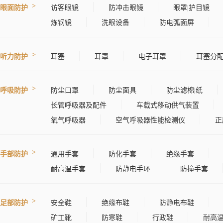
眼面防护
访客眼镜
防冲击眼镜
眼罩|护目镜
炼钢镜
洗眼设备
防电弧面屏
听力防护
耳塞
耳罩
电子耳罩
耳塞分
呼吸防护
防尘口罩
防尘面具
防尘滤棉|纸
长管呼吸器及配件
车载式移动供气装置
氧气呼吸器
空气呼吸器性能检测仪
正
手部防护
通用手套
防化手套
绝缘手套
耐高温手套
防静电手环
防撞手套
足部防护
安全鞋
绝缘布鞋
防静电布鞋
矿工靴
防寒鞋
行政鞋
耐高