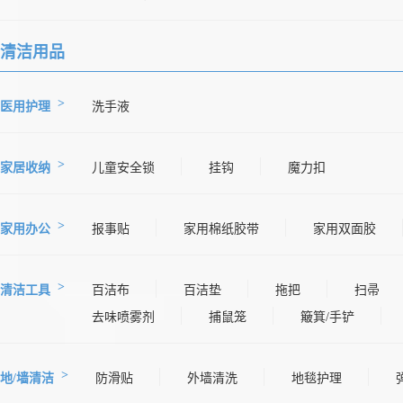
清洁用品
医用护理
洗手液
家居收纳
儿童安全锁
挂钩
魔力扣
家用办公
报事贴
家用棉纸胶带
家用双面胶
清洁工具
百洁布
百洁垫
拖把
扫帚
去味喷雾剂
捕鼠笼
簸箕/手铲
地/墙清洁
防滑贴
外墙清洗
地毯护理