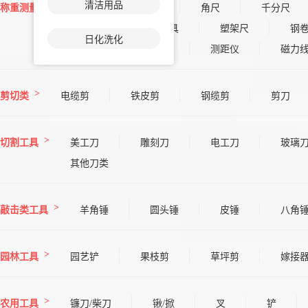
清洁用品
称重测量
钢直尺
量表
角尺
千分尺
钢架尺
其他量具
塑架尺
钢
日化洗化
三角尺
坡度仪
测距仪
磁力
剪切类
电缆剪
铁皮剪
钢缆剪
剪刀
切割工具
美工刀
雕刻刀
电工刀
玻璃
其他刀类
敲击类工具
羊角锤
圆头锤
皮锤
八角
园林工具
园艺铲
果枝剪
草坪剪
嫁接
农用工具
镰刀/柴刀
锹/掀
叉
铲