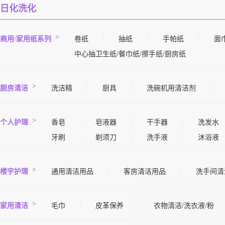
日化洗化
商用/家用纸系列
卷纸
抽纸
手帕纸
面
中心抽卫生纸/餐巾纸/擦手纸/厨房纸
厨房清洁
洗洁精
厨具
洗碗机用清洁剂
个人护理
香皂
皂液器
干手器
洗发水
牙刷
剃须刀
洗手液
沐浴液
楼宇护理
通用清洁用品
客房清洁用品
洗手间清
家用清洁
毛巾
皮革保养
衣物清洁/洗衣液/粉