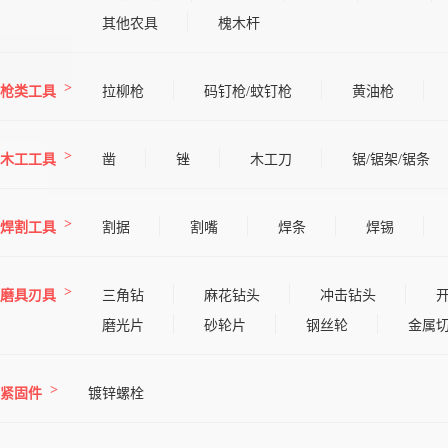
其他农具
槐木杆
枪类工具
拉柳枪
码钉枪/蚊钉枪
黄油枪
木工工具
凿
锉
木工刀
锯/锯架/锯条
焊割工具
割据
割嘴
焊条
焊锡
磨具刃具
三角钻
麻花钻头
冲击钻头
磨光片
砂轮片
钢丝轮
金属
紧固件
镀锌螺栓