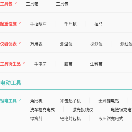
工具包
工具箱
工具包
起重设施
手拉葫芦
千斤顶
拉马
仪器仪表
万用表
测温仪
探测仪
测线
工具衍生品
手电筒
胶带
生料带
电动工具
锂电工具
角磨机
冲击起子机
无刷锂电钻
洗车枪充电式
激光投线仪
电链锯充电
绿篱剪
锂电封包机
液压钳充电式