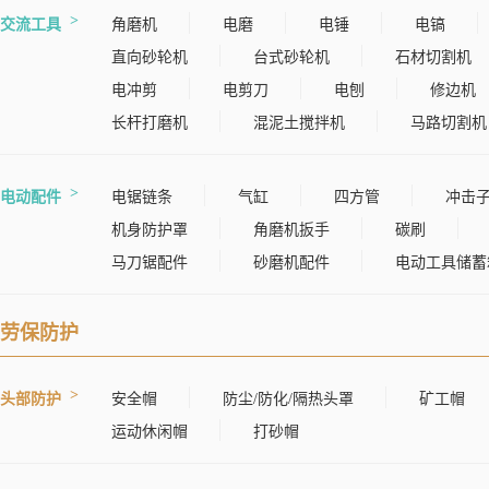
交流工具
角磨机
电磨
电锤
电镐
直向砂轮机
台式砂轮机
石材切割机
电冲剪
电剪刀
电刨
修边机
长杆打磨机
混泥土搅拌机
马路切割机
电动配件
电锯链条
气缸
四方管
冲击
机身防护罩
角磨机扳手
碳刷
马刀锯配件
砂磨机配件
电动工具储蓄
劳保防护
头部防护
安全帽
防尘/防化/隔热头罩
矿工帽
运动休闲帽
打砂帽