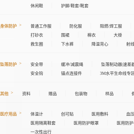
休闲鞋
护脚/鞋套/靴套
身体防护
普通工作服
防化服
阻燃/焊工服
打砂衣
围裙
棉衣
大褂
救生圈
下水裤
降温背心
射
坠落防护
安全带
缓冲/减震绳
坠落制动器|速差
安全钩
锚点连接件
3M水平生命线专
其他
资料
赠品
包装物
样品
医疗用品
体温计
创可贴
医用敷料
血
医用隔离鞋套
医用防护眼罩
医用防护
一次性出行