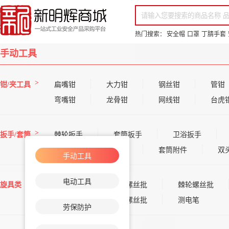
你好，欢迎来到新明辉！
请登录
免费注册
专属服务 超低折扣价
全部商品分类
场景采购
品
热门搜索：
安全帽
口罩
丁腈手套
手动工具
钳/夹工具
扁嘴钳
大力钳
钢丝钳
管钳
弯嘴钳
龙骨钳
网线钳
台虎
扳手/套筒
棘轮扳手
套筒扳手
卫浴扳手
套筒
活口扳手
套筒附件
双
手动工具
电动工具
旋具类
一字螺丝批
十字螺丝批
棘轮螺丝批
其他螺丝批
穿芯螺丝批
测电笔
劳保防护