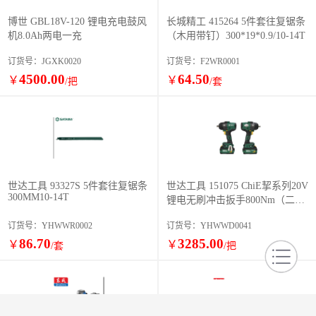
博世 GBL18V-120 锂电充电鼓风
长城精工 415264 5件套往复锯条
机8.0Ah两电一充
（木用带钉）300*19*0.9/10-14T
订货号：JGXK0020
订货号：F2WR0001
4500.00
64.50
￥
￥
/把
/套
世达工具 93327S 5件套往复锯条
世达工具 151075 ChiE挈系列20V
300MM10-14T
锂电无刷冲击扳手800Nm（二电
一充）
订货号：YHWWR0002
订货号：YHWWD0041
86.70
3285.00
￥
￥
/套
/把