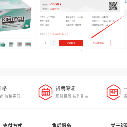
价格
货期保证
销 价格更低
现货直发 按约到达
支付方式
售后服务
关于新