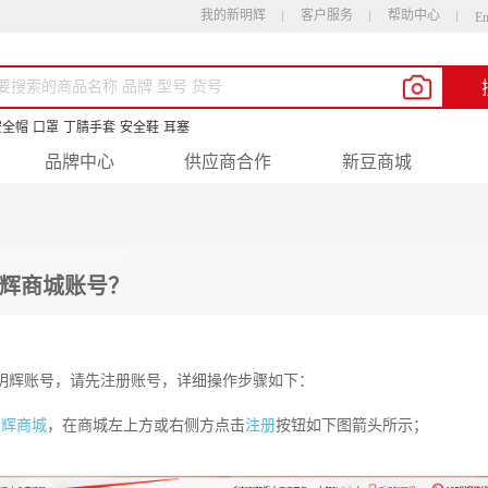
我的新明辉
客户服务
帮助中心
En
安全帽
口罩
丁腈手套
安全鞋
耳塞
品牌中心
供应商合作
新豆商城
辉商城账号？
明辉账号，请先注册账号，详细操作步骤如下：
明辉商城
，在商城左上方或右侧方点击
注册
按钮如下图箭头所示；