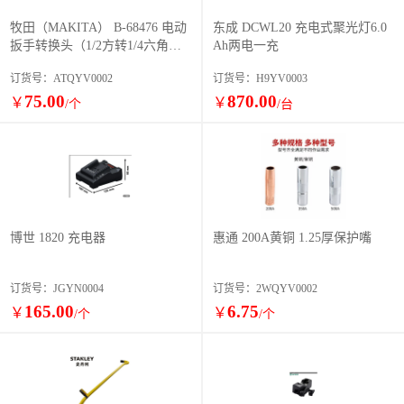
牧田（MAKITA） B-68476 电动
东成 DCWL20 充电式聚光灯6.0
扳手转换头（1/2方转1/4六角批
Ah两电一充
头）
订货号：ATQYV0002
订货号：H9YV0003
75.00
870.00
￥
￥
/个
/台
博世 1820 充电器
惠通 200A黄铜 1.25厚保护嘴
订货号：JGYN0004
订货号：2WQYV0002
165.00
6.75
￥
￥
/个
/个