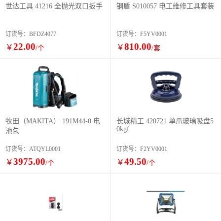
世达工具 41216 全抛光双口扳手
钢盾 S010057 电工维修工具套装
订货号：BFDZ4077
订货号：F5YV0001
22.00
810.00
￥
￥
/个
/套
牧田（MAKITA） 191M44-0 电
长城精工 420721 单爪玻璃吸盘5
0kgf
池包
订货号：ATQYL0001
订货号：F2YV0001
3975.00
49.50
￥
￥
/个
/个