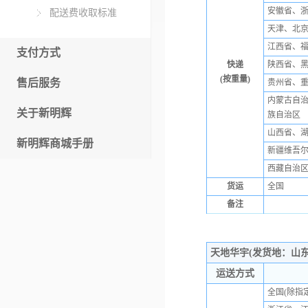
安徽省、
配送费收取标准
天津、北
江西省、
支付方式
快递
陕西省、
(按重量)
售后服务
贵州省、
内蒙古自
关于新明辉
族自治区
山西省、
新明辉商城手册
新疆维吾
西藏自治
货运
全国
备注
空白行
天地华宇(发货地：山
运送方式
全国(除指