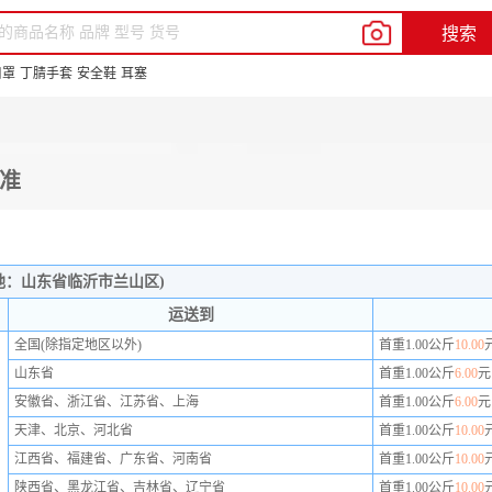
我的新明辉
客户服务
帮助中心
En
搜索
品牌中心
供应商合作
新豆商城
口罩
丁腈手套
安全鞋
耳塞
准
地：山东省临沂市兰山区)
运送到
全国(除指定地区以外)
首重1.00公斤
10.00
山东省
首重1.00公斤
6.00
元
安徽省、浙江省、江苏省、上海
首重1.00公斤
6.00
元
天津、北京、河北省
首重1.00公斤
10.00
江西省、福建省、广东省、河南省
首重1.00公斤
10.00
陕西省、黑龙江省、吉林省、辽宁省
首重1.00公斤
10.00