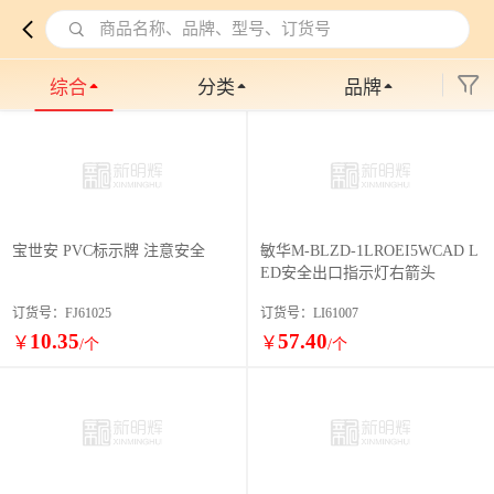
商品名称、品牌、型号、订货号
综合
分类
品牌
宝世安 PVC标示牌 注意安全
敏华M-BLZD-1LROEI5WCAD L
ED安全出口指示灯右箭头
订货号：FJ61025
订货号：LI61007
10.35
57.40
￥
￥
/个
/个