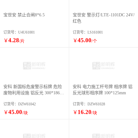
宝世安 禁止合闸8*6.5
宝世安 警示灯/LTE-1101DC 24V/
红色
订货号：U4U61001
订货号：LS161001
4.28
45.00
￥
￥
/片
/个
安科 新国标危废警示标牌 危险
安科 电力施工杆号牌 相序牌 铝
废物利用设施 铝反光 300*186m
反光球形相序牌 100*125mm
m
订货号：DZW61042
订货号：DZW61028
45.00
16.20
￥
￥
/块
/块