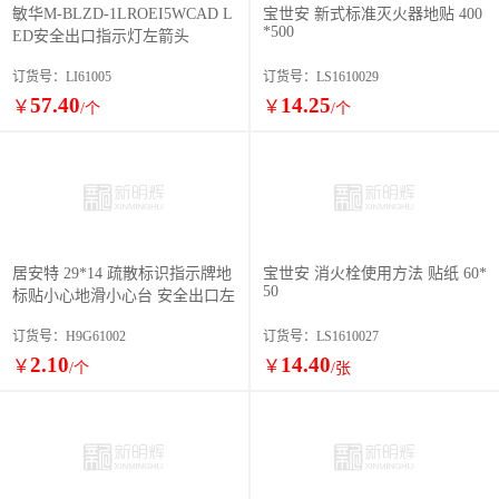
敏华M-BLZD-1LROEI5WCAD L
宝世安 新式标准灭火器地贴 400
*500
ED安全出口指示灯左箭头
订货号：LI61005
订货号：LS1610029
57.40
14.25
￥
￥
/个
/个
居安特 29*14 疏散标识指示牌地
宝世安 消火栓使用方法 贴纸 60*
50
标贴小心地滑小心台 安全出口左
订货号：H9G61002
订货号：LS1610027
2.10
14.40
￥
￥
/个
/张