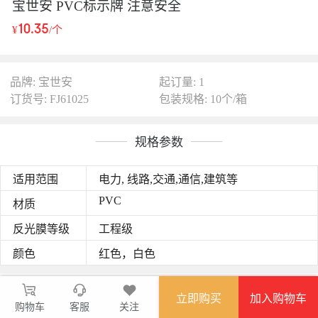
宝世安 PVC标示牌 注意安全
10.35
¥
/个
品牌: 宝世安
起订量: 1
订货号: FJ61025
包装规格: 10个/箱
规格参数
适用范围
电力, 线路,交通,通信,建筑等
PVC
材质
反光膜等级
工程级
颜色
红色，白色
图文详情
立即购买
加入购物车
购物车
PVC标示牌。
客服
关注