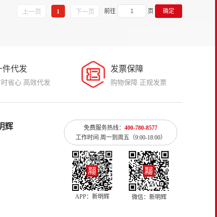
上一页
下一页
前往
页
确定
1
一件代发
发票保障
省时省心 高效代发
购物保障 正规发票
明辉
免费服务热线：
400-780-8577
工作时间 周一到周五（9:00-18:00）
APP：新明辉
微信：新明辉