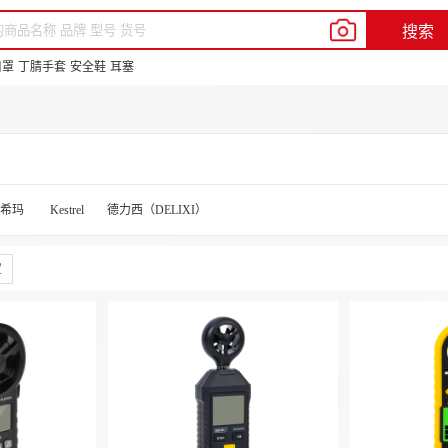
我的新明辉
客户服务
帮助中心
En
搜索
品牌中心
供应商合作
新豆商城
口罩
丁腈手套
安全鞋
耳塞
希玛
Kestrel
德力西（DELIXI）
定