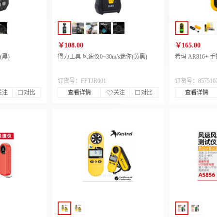
￥108.00
￥165.00
黑)
得力工具 风速仪0~30m/s迷你(黄黑)
希玛 AR816+
订货号：FPTJR001
订货号：857510
关注
对比
查看详情
关注
对比
查看详情