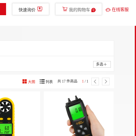
400-780-8577
免费服务热线
glish
手机新明辉
在线客服
快速询价
我的购物车
0
金融服务
走进新明辉
直播
多选
共 17 件商品
1
/ 1
大图
列表