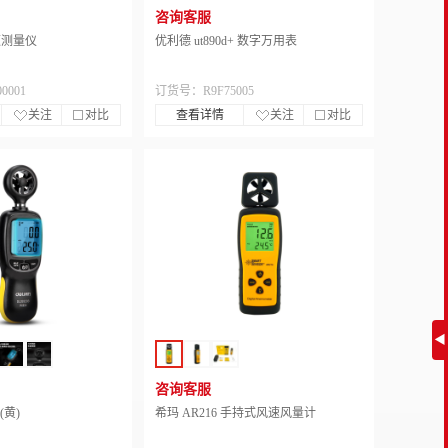
咨询客服
风速测量仪
优利德 ut890d+ 数字万用表
0001
订货号：R9F75005
关注
对比
查看详情
关注
对比
◀
咨询客服
(黄)
希玛 AR216 手持式风速风量计