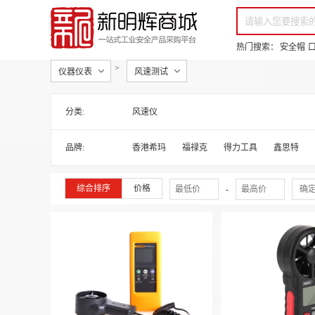
你好，欢迎来到新明辉！
请登录
免费注册
专属服务 超低折扣价
全部商品分类
场景采购
热门搜索：
安全帽
>
仪器仪表
风速测试
分类:
风速仪
品牌:
香港希玛
福禄克
得力工具
鑫思特
综合排序
价格
-
确