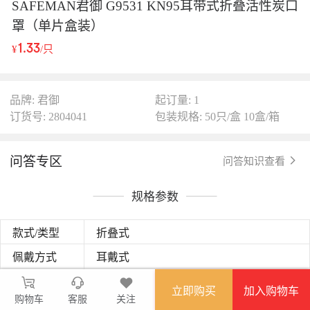
SAFEMAN君御 G9531 KN95耳带式折叠活性炭口
罩（单片盒装）
1.33
¥
/只
品牌: 君御
起订量: 1
订货号: 2804041
包装规格: 50只/盒 10盒/箱
问答专区
问答知识查看
规格参数
款式/类型
折叠式
佩戴方式
耳戴式
呼气阀
无
立即购买
加入购物车
购物车
客服
关注
KN95
过滤等级