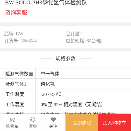
BW SOLO-PH3磷化氢气体检测仪
咨询客服
品牌: BW
起订量: 1
订货号: 3064044
包装规格: 60台/箱
规格参数
检测气体数量
单一气体
检测气体1
磷化氢
工作温度
-20~+50℃
工作湿度
0% 至 95% 相对湿度（无凝结）
语言选择
包含中文、英文在内的多种操作语言
立即购买
加入购物车
毛重
103g 至 116 g，取决于安装的传感器类型
购物车
客服
关注