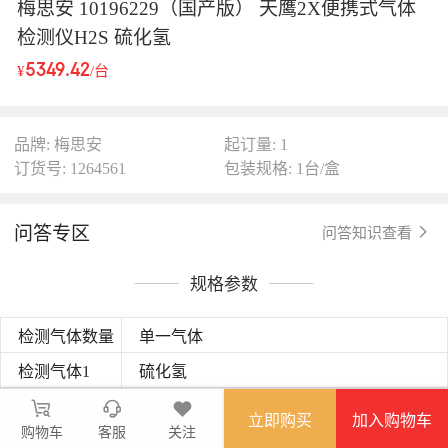
梅思安 10196229（国产版） 天鹰2X便携式气体
检测仪H2S 硫化氢
5349.42
¥
/台
品牌: 梅思安
起订量: 1
订货号: 1264561
包装规格: 1台/盒
问答专区
问答知识查看
规格参数
检测气体数量
单一气体
检测气体1
硫化氢
工作温度
-40℃-+60℃
立即购买
加入购物车
购物车
客服
关注
10-95%
工作湿度