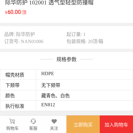
际华防护 102001 透气型轻型防撞帽
60.00
¥
/顶
品牌: 际华防护
起订量: 1
订货号: NAN01006
包装规格: 20顶/箱
规格参数
HDPE
帽壳材质
下颏带
无下颏带
颜色
藏青色、白色
EN812
执行标准
图文详情
立即购买
加入购物车
棒球帽形抗冲击轻型防撞帽，
购物车
客服
关注
牛津布材质；