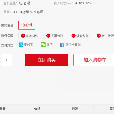
容积重量：
1加仑/桶
箱子尺寸(cm)：
40.0*30.0*30.0
重量：
4.1183kg/桶 24.71kg/箱
1加仑/桶
容积重量
服务保障
正品货源
发票保障
满额包邮
会员特折
支付宝
微信
银行卡转账
支付方式
立即购买
加入购物车
重量
价格
包装
库