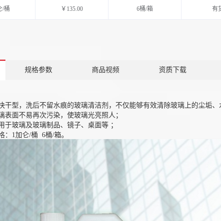
仑/桶
￥135.00
6桶/箱
有
规格参数
商品视频
资质下载
快干型，洗后不留水痕的玻璃清洁剂，不仅能够有效清除玻璃上的尘垢、
璃表面不易再次污染，使玻璃光亮照人；
用于玻璃及玻璃制品、镜子、桌面等 ；
：1加仑/桶 6桶/箱。