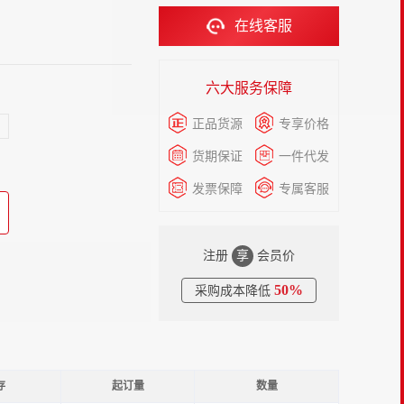
在线客服
六大服务保障
正品货源
专享价格
货期保证
一件代发
发票保障
专属客服
注册
享
会员价
50%
采购成本降低
存
起订量
数量