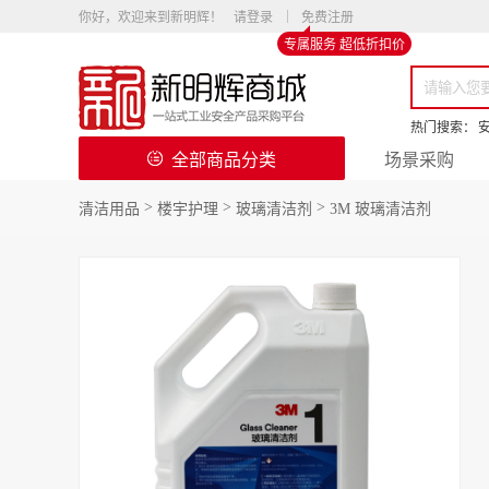
你好，欢迎来到新明辉！
请登录
免费注册
专属服务 超低折扣价
热门搜索：
全部商品分类
场景采购
>
>
>
清洁用品
楼宇护理
玻璃清洁剂
3M 玻璃清洁剂