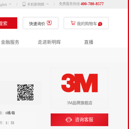
400-780-8577
免费服务热线
glish
手机新明辉
搜索
快速询价
我的购物车
0
金融服务
走进新明辉
直播
3M品牌旗舰店
格：
6桶/箱
咨询客服
例：
1：55