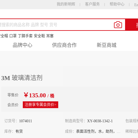
我的新明辉
客户服务
帮助中心
En
安全帽
口罩
丁腈手套
安全鞋
耳塞
品牌中心
供应商合作
新豆商城
3M 玻璃清洁剂
￥135.00
零售价
/ 桶
注册享专属会员价>
会员价
订货号：
1074011
制造商型号：
XY-0038-1342-1
包装规
库存：
有货
成份：
表面活性剂，水，助剂，香
稀释比
精，染料等