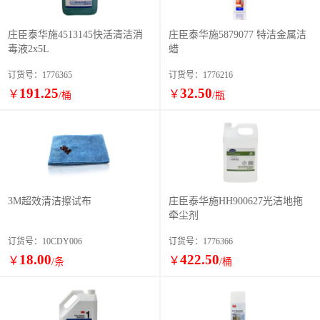
庄臣泰华施4513145快活清洁消
庄臣泰华施5879077 特洁金属洁
毒液2x5L
蜡
订货号：1776365
订货号：1776216
191.25
32.50
￥
￥
/桶
/瓶
3M超效清洁擦试布
庄臣泰华施HH900627光洁地拖
牵尘剂
订货号：10CDY006
订货号：1776366
18.00
422.50
￥
￥
/条
/桶