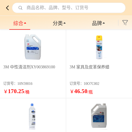
商品名称、品牌、型号、订货号
综合
分类
品牌
3M 中性清洁剂XY003869100
3M 家具及皮革保养蜡
订货号：10N59016
订货号：10O7C002
170.25
46.50
￥
￥
/桶
/瓶