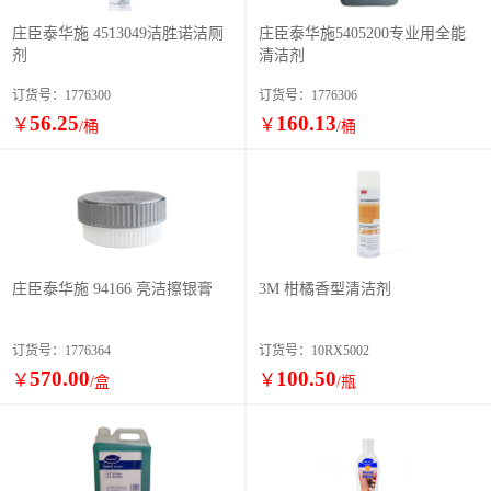
庄臣泰华施 4513049洁胜诺洁厕
庄臣泰华施5405200专业用全能
剂
清洁剂
订货号：1776300
订货号：1776306
56.25
160.13
￥
￥
/桶
/桶
庄臣泰华施 94166 亮洁擦银膏
3M 柑橘香型清洁剂
订货号：1776364
订货号：10RX5002
570.00
100.50
￥
￥
/盒
/瓶