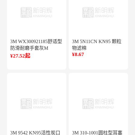
3M WX300921185舒适型
3M 5N11CN KN95 颗粒
防滑耐磨手套灰M
物滤棉
¥8.67
¥27.52起
3M 9542 KN95活性炭口
3M 310-1001圆柱型耳塞