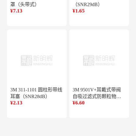
罩（头带式）
（SNR29dB）
¥7.13
¥1.65
3M 311-1101 圆柱形带线
3M 9501V+耳戴式带阀
耳塞（SNR28dB）
自吸过滤式防颗粒物呼
¥2.13
¥6.60
吸器KN95(150个/箱）网
络版