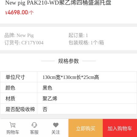
New pig PAK210-WD聚乙烯四桶盛漏托盘
4698.00
¥
/个
品牌: New Pig
起订量: 1
订货号: CF17Y004
包装规格: 1个/箱
规格参数
单位尺寸
130cm宽*130cm长*25cm高
颜色
黑色
材质
聚乙烯
是否配吸收棉
否
图文详情
立即购买
加入购物车
购物车
结构坚固：防溢板和盛漏托盘（防漏托盘）均采用了注塑成型工
客服
关注