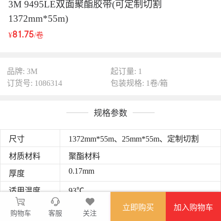
3M 9495LE双面聚酯胶带(可定制切割
1372mm*55m)
81.75
¥
/卷
品牌: 3M
起订量: 1
订货号: 1086314
包装规格: 1卷/箱
规格参数
尺寸
1372mm*55m、25mm*55m、定制切割
材质材料
聚酯材料
0.17mm
厚度
适用温度
93℃
立即购买
加入购物车
图文详情
购物车
客服
关注