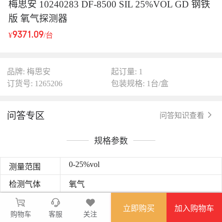
梅思安 10240283 DF-8500 SIL 25%VOL GD 钢铁
版 氧气探测器
9371.09
¥
/台
品牌: 梅思安
起订量: 1
订货号: 1265206
包装规格: 1台/盒
问答专区
问答知识查看
规格参数
0-25%vol
测量范围
检测气体
氧气
图文详情
立即购买
加入购物车
购物车
客服
关注
全新设计的DF-8500 有毒气体探测器用于检测现场环境硫化氢、