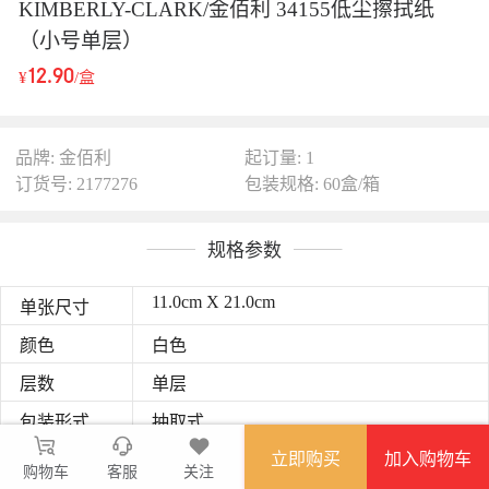
KIMBERLY-CLARK/金佰利 34155低尘擦拭纸
（小号单层）
12.90
¥
/盒
品牌: 金佰利
起订量: 1
订货号: 2177276
包装规格: 60盒/箱
规格参数
11.0cm X 21.0cm
单张尺寸
颜色
白色
层数
单层
包装形式
抽取式
立即购买
加入购物车
抗溶剂腐蚀性
★★★
购物车
客服
关注