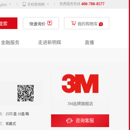
400-780-8577
免费服务热线
glish
手机新明辉
搜索
快速询价
我的购物车
0
金融服务
走进新明辉
直播
3M品牌旗舰店
格：
25只/盒 10盒/箱
咨询客服
式：
耳戴式