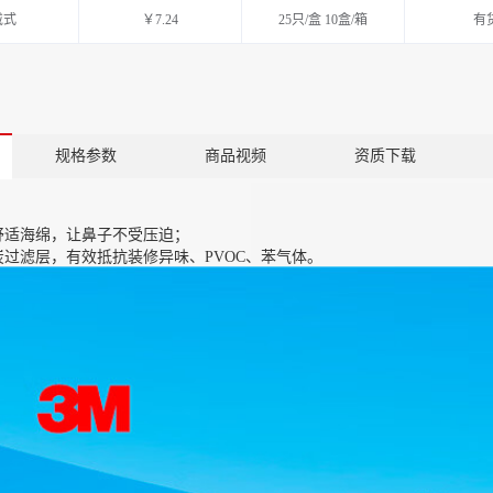
戴式
￥7.24
25只/盒 10盒/箱
有
规格参数
商品视频
资质下载
舒适海绵，让鼻子不受压迫；
炭过滤层，有效抵抗装修异味、PVOC、苯气体。