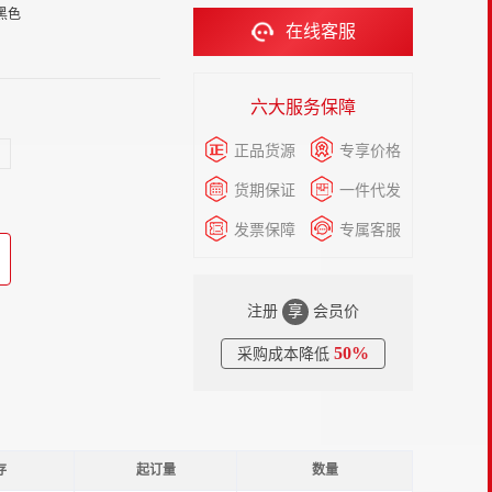
黑色
在线客服
六大服务保障
正品货源
专享价格
货期保证
一件代发
发票保障
专属客服
注册
享
会员价
50%
采购成本降低
存
起订量
数量