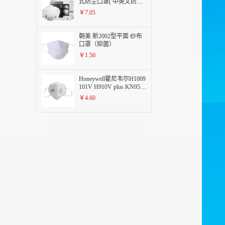
式防尘口罩( 中英文防伪
包装）
￥7.05
朝美 新2002型平面 纱布
口罩（抑菌）
￥1.50
Honeywell霍尼韦尔H1009
101V H910V plus KN95
折叠式口罩带阀白色耳带
￥4.60
式