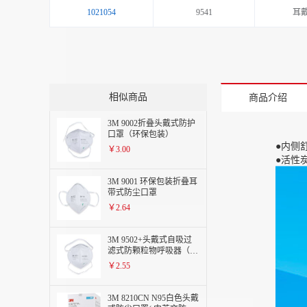
1021054
9541
耳
相似商品
商品介绍
3M 9002折叠头戴式防护
口罩（环保包装）
●内侧
￥3.00
●活性
3M 9001 环保包装折叠耳
带式防尘口罩
￥2.64
3M 9502+头戴式自吸过
滤式防颗粒物呼吸器（环
保包装）（货号XY00386
￥2.55
6866）
3M 8210CN N95白色头戴