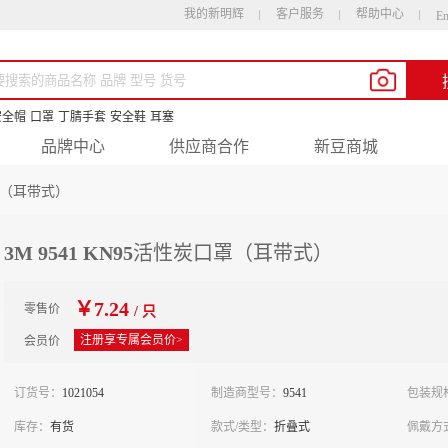
我的新明辉
客户服务
帮助中心
En
安全帽
口罩
丁腈手套
安全鞋
耳塞
品牌中心
供应商合作
新豆商城
口罩（耳带式）
3M 9541 KN95活性炭口罩（耳带式）
￥7.24
零售价
/ 只
注册享专属会员价>
会员价
订货号：
1021054
制造商型号：
9541
包装规
库存：
有货
款式/类型：
折叠式
佩戴方