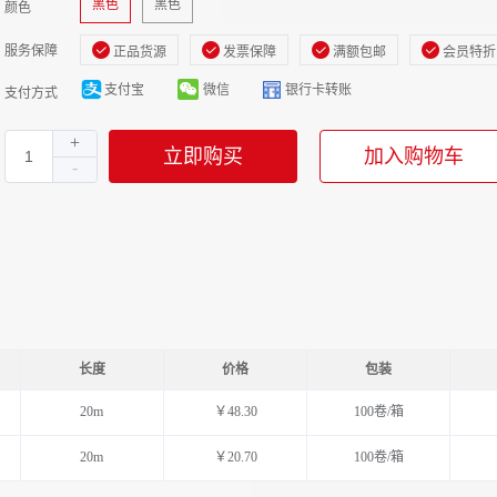
黑色
黑色
颜色
服务保障
正品货源
发票保障
满额包邮
会员特折
支付宝
微信
银行卡转账
支付方式
立即购买
加入购物车
长度
价格
包装
20m
￥48.30
100卷/箱
20m
￥20.70
100卷/箱