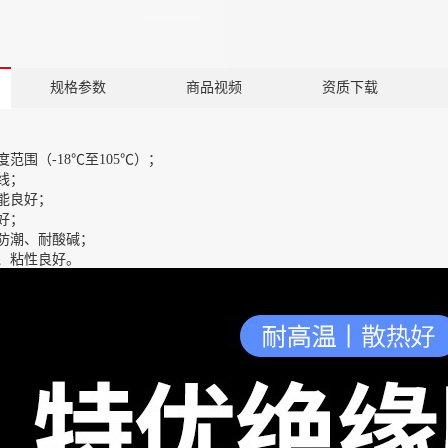
规格参数
商品视频
资质下载
度范围（-18℃至105℃）；
线；
能良好；
好；
防潮、耐酸碱；
、粘性良好。