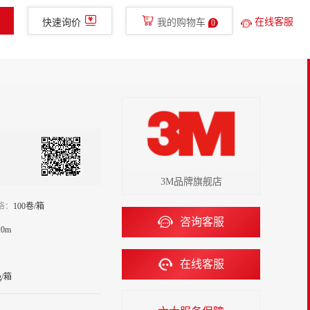
400-780-8577
免费服务热线
glish
手机新明辉
在线客服
快速询价
我的购物车
0
金融服务
走进新明辉
直播
3M品牌旗舰店
格：
100卷/箱
咨询客服
20m
在线客服
g/箱