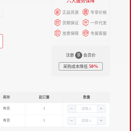
六大服务保障
正品货源
专享价格
货期保证
一件代发
发票保障
专属客服
注册
享
会员价
50%
采购成本降低
库存
起订量
数量
有货
1
有货
1