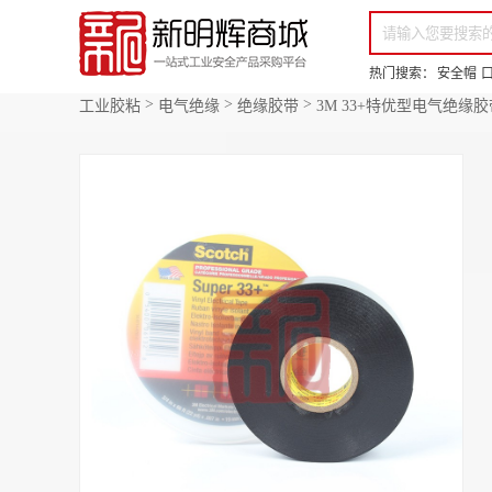
你好，欢迎来到新明辉！
请登录
免费注册
专属服务 超低折扣价
全部商品分类
场景采购
热门搜索：
安全帽
>
>
>
工业胶粘
电气绝缘
绝缘胶带
3M 33+特优型电气绝缘胶带