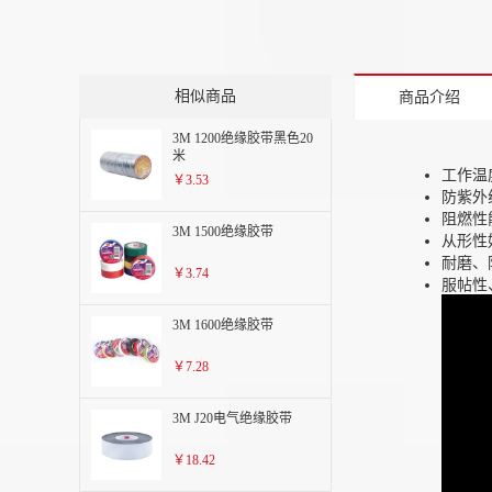
相似商品
商品介绍
3M 1200绝缘胶带黑色20
米
工作温
￥3.53
防紫外
阻燃性
3M 1500绝缘胶带
从形性
耐磨、
￥3.74
服帖性
3M 1600绝缘胶带
￥7.28
3M J20电气绝缘胶带
￥18.42