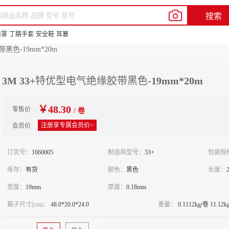
我的新明辉
客户服务
帮助中心
En
搜索
品牌中心
供应商合作
新豆商城
口罩
丁腈手套
安全鞋
耳塞
黑色-19mm*20m
3M 33+特优型电气绝缘胶带黑色-19mm*20m
￥48.30
零售价
/ 卷
注册享专属会员价>
会员价
订货号：
1060005
制造商型号：
33+
包装规
库存：
有货
颜色：
黑色
长度：
宽度：
19mm
厚度：
0.18mm
箱子尺寸(cm)：
48.0*20.0*24.0
重量：
0.1112kg/卷 11.12k