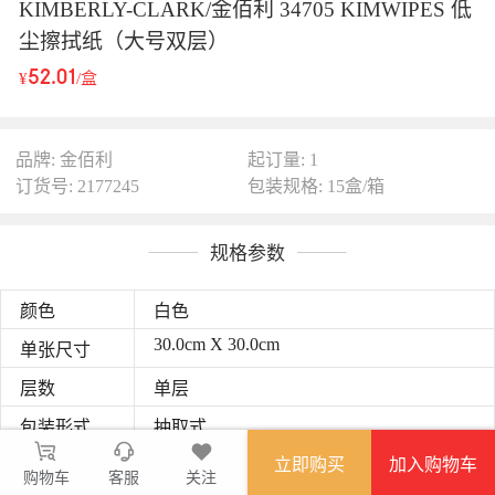
KIMBERLY-CLARK/金佰利 34705 KIMWIPES 低
尘擦拭纸（大号双层）
52.01
¥
/盒
品牌: 金佰利
起订量: 1
订货号: 2177245
包装规格: 15盒/箱
规格参数
颜色
白色
30.0cm X 30.0cm
单张尺寸
层数
单层
包装形式
抽取式
立即购买
加入购物车
抗溶剂腐蚀性
★★★
购物车
客服
关注