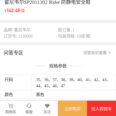
霍尼韦尔SP2011302 Rider 防静电安全鞋
142.49
¥
/双
品牌: 霍尼韦尔
起订量: 1
订货号: 1130006
包装规格: 10双/箱
问答专区
问答知识查看
规格参数
尺码
35、36、37、38、39、40、41、42、43、
44、45、46、47
颜色
黑色
鞋帮款式
低帮
立即购买
加入购物车
购物车
客服
关注
鞋舌
非封闭