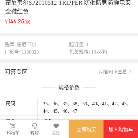
霍尼韦尔SP2010512 TRIPPER 防砸防刺防静电安
全鞋红色
146.25
¥
/双
品牌: 霍尼韦尔
起订量: 1
订货号: 1130028
包装规格: 10双/箱
问答专区
问答知识查看
规格参数
尺码
35、36、37、38、39、40、41、42、43、
44、45、46、47
颜色
红色
立即购买
加入购物车
鞋帮款式
低帮
购物车
客服
关注