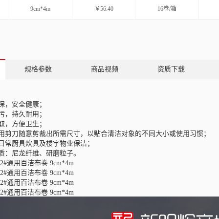
9cm*4m
￥56.40
16卷/箱
规格参数
商品视频
资质下载
保，安全健康；
污，持久耐用；
取，方便卫生；
用剪刀随意剪裁出所需尺寸，以贴合清洁对象的不同大小或使用习惯；
日常厨具炊具及楼宇物业保洁；
质：尼龙纤维、研磨粒子。