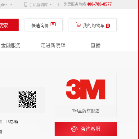
400-780-8577
免费服务热线
glish
手机新明辉
搜索
快速询价
我的购物车
0
金融服务
走进新明辉
直播
3M品牌旗舰店
格：
16卷/箱
咨询客服
绿