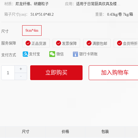
材质：
尼龙纤维、研磨粒子
应用：
适用于日常厨具炊具及楼宇
物业保洁
箱子尺寸(cm)：
51.6*51.6*40.2
重量：
0.43kg/卷 7kg/箱
9cm*4m
尺寸
服务保障
正品货源
发票保障
满额包邮
会员特折
支付宝
微信
银行卡转账
支付方式
立即购买
加入购物车
尺寸
价格
包装