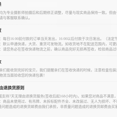
差
均为专业摄影师拍摄后和后期修正调整，尽量与现实商品保持一致。但由
请与客服联系确认。
货
：每日16:00前付款的订单当天发出，16:00以后付款于次日发出。（
：默认申通快递，大货、重货可发物流。如收货地不在配送范围内，可更
：请您务必在签收快递物流之前，确认商品完好无损再签收，检验商品过
收
亲们能收到完好的宝贝，我们提醒亲们在签收快递的时候，注意检査包装
物流当面验收您的快递包裹！
理由退换货原则
城支持7天无理由退换货服务(签收后起168小时内)，如果您对商品不满
：商品未使用过、有吊牌、未拆标配件齐全、未改装过、无人为损坏、不
量问题造成的退换货邮费由我们承担，非质量问题造成的退换货邮费由买