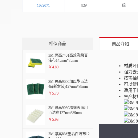
1072071
92#
绿
相似商品
商品介绍
3M 思高7401高效海绵百
洁布145mm*75mm
材质环
￥4.80
强力去
按需抽
3M 思高9650加厚型百洁
可以使
布(新盒装)127mm*89mm
适用于
￥5.70
生产材
3M 思高9030精细表面用
百洁布127mm*89mm
￥5.93
3M 思高88#重垢百洁布12