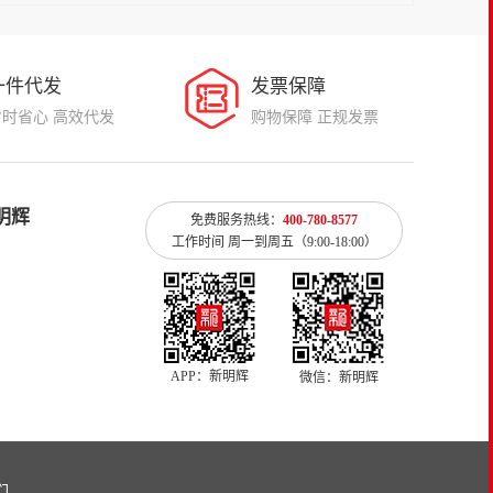
一件代发
发票保障
省时省心 高效代发
购物保障 正规发票
明辉
免费服务热线：
400-780-8577
工作时间 周一到周五（9:00-18:00）
APP：新明辉
微信：新明辉
们