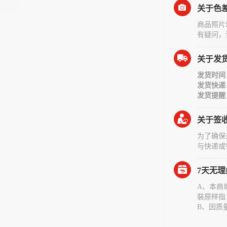
关于色
商品照片
有疑问，
关于发
发货时间
发货快递
发货提醒
关于签
为了确保
与快递或
7天无
A、本商
裝原样指
B、因质