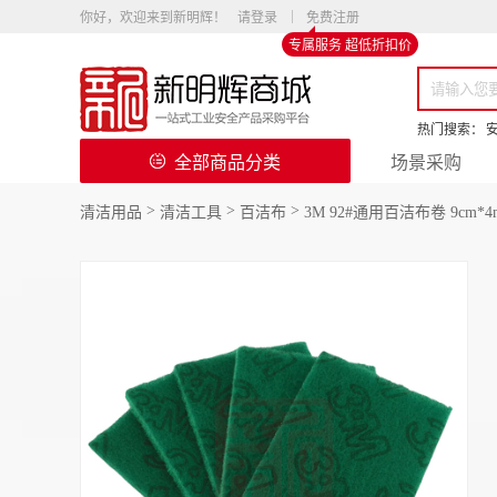
你好，欢迎来到新明辉！
请登录
免费注册
专属服务 超低折扣价
热门搜索：
全部商品分类
场景采购
>
>
>
清洁用品
清洁工具
百洁布
3M 92#通用百洁布卷 9cm*4