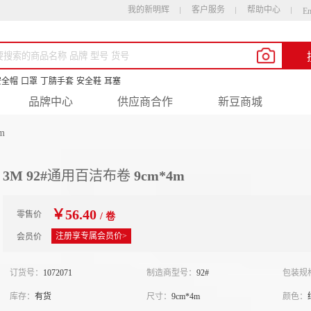
我的新明辉
客户服务
帮助中心
En
安全帽
口罩
丁腈手套
安全鞋
耳塞
品牌中心
供应商合作
新豆商城
m
3M 92#通用百洁布卷 9cm*4m
￥56.40
零售价
/ 卷
注册享专属会员价>
会员价
订货号：
1072071
制造商型号：
92#
包装规
库存：
有货
尺寸：
9cm*4m
颜色：