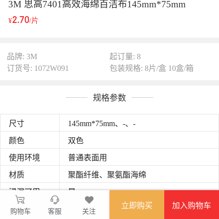
3M 思高7401高效海绵百洁布145mm*75mm
2.70
¥
/片
品牌: 3M
起订量: 8
订货号: 1072W091
包装规格: 8片/盒 10盒/箱
规格参数
尺寸
145mm*75mm、-、-
颜色
双色
使用环境
普通表面用
材质
聚酯纤维、聚氨酯海绵​
浸湿可用
是
立即购买
加入购物车
材质
聚酯纤维、聚氨酯海绵​
购物车
客服
关注