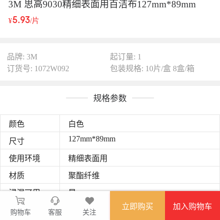
3M 思高9030精细表面用百洁布127mm*89mm
5.93
¥
/片
品牌: 3M
起订量: 1
订货号: 1072W092
包装规格: 10片/盒 8盒/箱
规格参数
颜色
白色
127mm*89mm
尺寸
使用环境
精细表面用
材质
聚酯纤维
浸湿可用
是
立即购买
加入购物车
材质
聚酯纤维
购物车
客服
关注