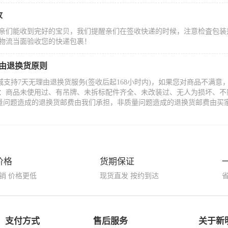
收
亲们能收到完好的宝贝，我们提醒亲们在签收快递的时候，注意检査包装
物流当面验收您的快递包裹！
理由退换货原则
城支持7天无理由退换货服务(签收后起168小时内)，如果您对商品不满
：商品未使用过、有吊牌、未拆标配件齐全、未改装过、无人为损坏、不
量问题造成的退换货邮费由我们承担，非质量问题造成的退换货邮费由买
价格
货期保证
销 价格更低
现货直发 按约到达
支付方式
售后服务
关于新