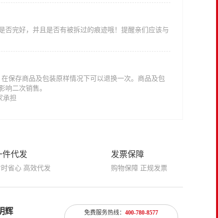
是否完好，并且是否有被拆过的痕迹哦！提醒亲们应该与
意，在保存商品及包装原样情况下可以退换一次。商品及包
影响二次销售。
家承担
一件代发
发票保障
省时省心 高效代发
购物保障 正规发票
明辉
免费服务热线：
400-780-8577