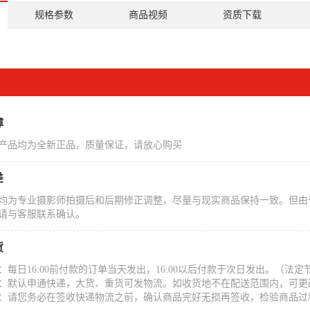
规格参数
商品视频
资质下载
障
产品均为全新正品，质量保证，请放心购买
差
均为专业摄影师拍摄后和后期修正调整，尽量与现实商品保持一致。但由
请与客服联系确认。
货
：每日16:00前付款的订单当天发出，16:00以后付款于次日发出。（
：默认申通快递，大货、重货可发物流。如收货地不在配送范围内，可更
：请您务必在签收快递物流之前，确认商品完好无损再签收，检验商品过