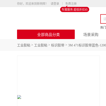
你好，欢迎来到新明辉！
请登录
免费注册
专属服务 超低折扣价
热门
全部商品分类
场景采购
>
>
>
工业胶粘
工业胶粘
标识胶带
3M 471标识胶带蓝色-1200