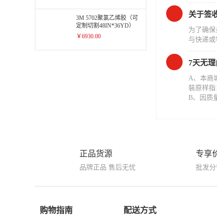
关于签
3M 5702聚氯乙烯胶（可
定制切割48IN*36YD）
为了确保
￥6930.00
与快递或
7天无
A、本商
裝原样指
B、因质
正品货源
专享
品牌正品 售后无忧
批发分
购物指南
配送方式