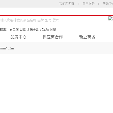
我的新明辉
客户服务
帮助中
搜索：
安全帽
口罩
丁腈手套
安全鞋
耳塞
品牌中心
供应商合作
新豆商城
mm*33m