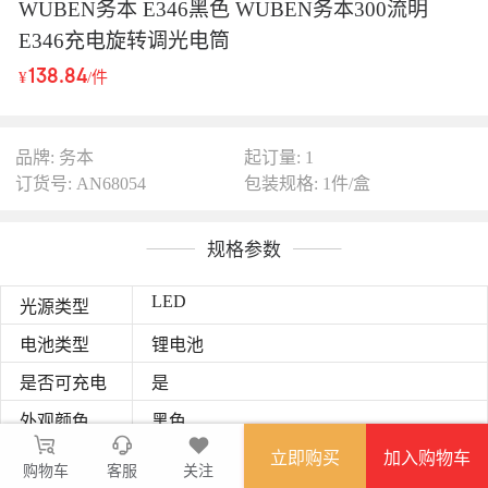
WUBEN务本 E346黑色 WUBEN务本300流明
E346充电旋转调光电筒
138.84
¥
/件
品牌: 务本
起订量: 1
订货号: AN68054
包装规格: 1件/盒
规格参数
LED
光源类型
电池类型
锂电池
是否可充电
是
外观颜色
黑色
44g
立即购买
加入购物车
重量
购物车
客服
关注