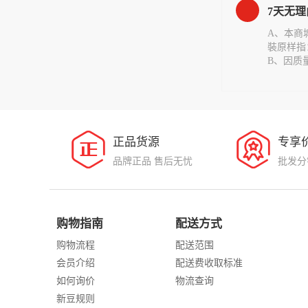
7天无
A、本商
裝原样指
B、因质
正品货源
专享
品牌正品 售后无忧
批发分
购物指南
配送方式
购物流程
配送范围
会员介绍
配送费收取标准
如何询价
物流查询
新豆规则