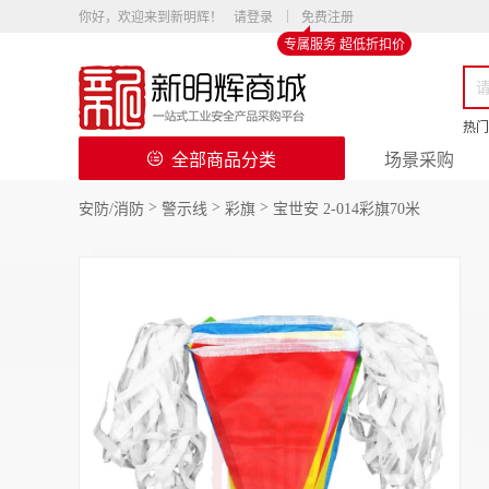
你好，欢迎来到新明辉！
请登录
免费注册
专属服务 超低折扣价
热门
全部商品分类
场景采购
>
>
>
安防/消防
警示线
彩旗
宝世安 2-014彩旗70米