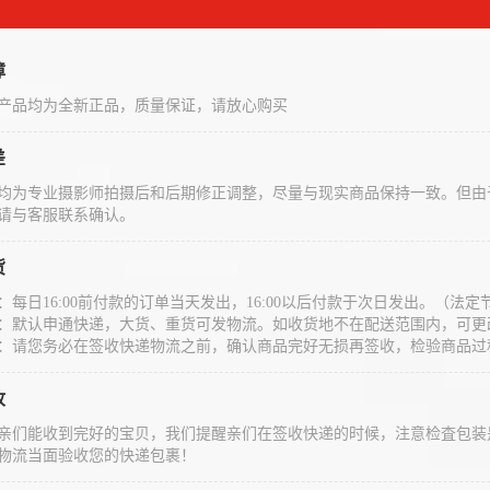
障
产品均为全新正品，质量保证，请放心购买
差
均为专业摄影师拍摄后和后期修正调整，尽量与现实商品保持一致。但由
请与客服联系确认。
货
：每日16:00前付款的订单当天发出，16:00以后付款于次日发出。（
：默认申通快递，大货、重货可发物流。如收货地不在配送范围内，可更
：请您务必在签收快递物流之前，确认商品完好无损再签收，检验商品过
收
亲们能收到完好的宝贝，我们提醒亲们在签收快递的时候，注意检査包装
物流当面验收您的快递包裹！