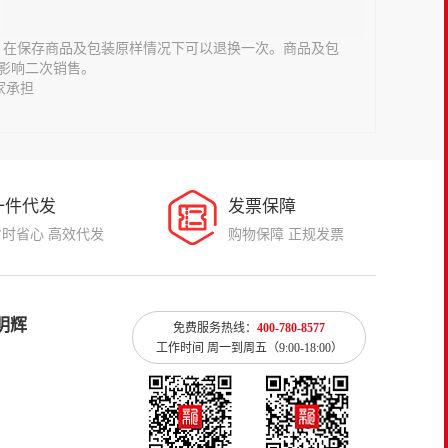
意，在保存商品及包装原样情况下可以退换一次。商品及包
影响二次销售。
家承担
一件代发
发票保障
省时省心 高效代发
购物保障 正规发票
明辉
免费服务热线：
400-780-8577
工作时间 周一到周五（9:00-18:00）