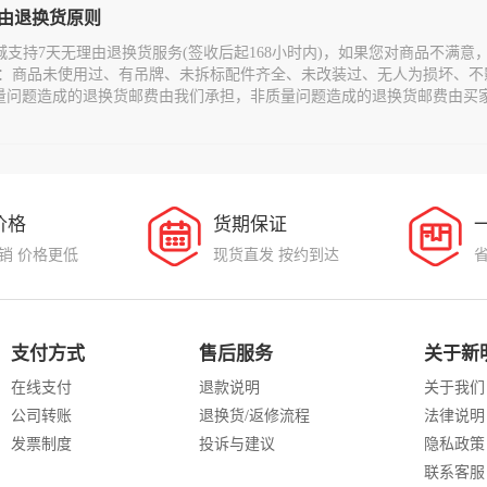
理由退换货原则
城支持7天无理由退换货服务(签收后起168小时内)，如果您对商品不满
：商品未使用过、有吊牌、未拆标配件齐全、未改装过、无人为损坏、不
量问题造成的退换货邮费由我们承担，非质量问题造成的退换货邮费由买
价格
货期保证
销 价格更低
现货直发 按约到达
支付方式
售后服务
关于新
在线支付
退款说明
关于我们
公司转账
退换货/返修流程
法律说明
发票制度
投诉与建议
隐私政策
联系客服