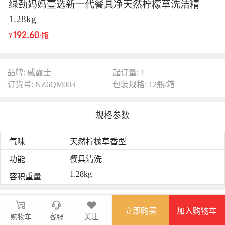
绿劲妈妈壹选新一代餐具净天然柠檬草洗洁精
1.28kg
192.60
¥
/瓶
品牌: 威露士
起订量: 1
订货号: NZ6QM003
包装规格: 12瓶/箱
规格参数
气味
天然柠檬草香型
功能
餐具清洗
1.28kg
容积重量
图文详情
立即购买
加入购物车
绿劲妈妈壹选新一代餐具净洗洁精；
购物车
客服
关注
香型：天然柠檬草香型；