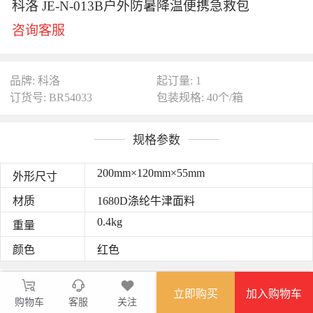
科洛 JE-N-013B户外防暑降温便携急救包
咨询客服
品牌: 科洛
起订量: 1
订货号: BR54033
包装规格: 40个/箱
规格参数
200mm×120mm×55mm
外形尺寸
材质
1680D涤纶牛津面料
0.4kg
重量
颜色
红色
图文详情
立即购买
加入购物车
购物车
防泼水，牢固耐磨；
客服
关注