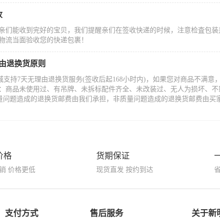
收
亲们能收到完好的宝贝，我们提醒亲们在签收快递的时候，注意检査包装
物流当面验收您的快递包裹！
理由退换货原则
城支持7天无理由退换货服务(签收后起168小时内)，如果您对商品不满
：商品未使用过、有吊牌、未拆标配件齐全、未改装过、无人为损坏、不
量问题造成的退换货邮费由我们承担，非质量问题造成的退换货邮费由买
价格
货期保证
销 价格更低
现货直发 按约到达
支付方式
售后服务
关于新