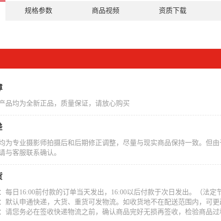
规格参数
商品视频
资质下载
障
产品均为全新正品，质量保证，请放心购买
差
均为专业摄影师拍摄后和后期修正调整，尽量与现实商品保持一致。但由
请与客服联系确认。
货
：每日16:00前付款的订单当天发出，16:00以后付款于次日发出。（
：默认申通快递，大货、重货可发物流。如收货地不在配送范围内，可更
：请您务必在签收快递物流之前，确认商品完好无损再签收，检验商品过