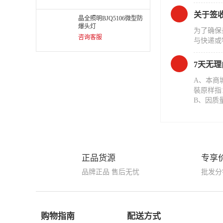
关于签
晶全照明BJQ5106微型防
爆头灯
为了确保
咨询客服
与快递或
7天无
A、本商
裝原样指
B、因质
正品货源
专享
品牌正品 售后无忧
批发分
购物指南
配送方式