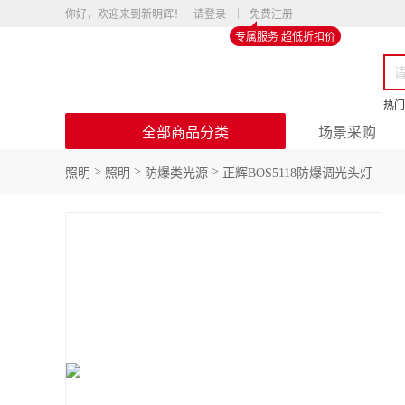
你好，欢迎来到新明辉！
请登录
免费注册
专属服务 超低折扣价
热门
全部商品分类
场景采购
>
>
>
照明
照明
防爆类光源
正辉BOS5118防爆调光头灯