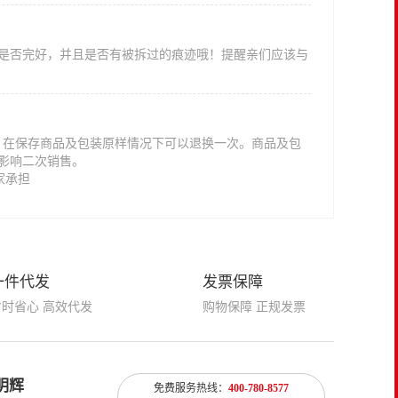
是否完好，并且是否有被拆过的痕迹哦！提醒亲们应该与
意，在保存商品及包装原样情况下可以退换一次。商品及包
影响二次销售。
家承担
一件代发
发票保障
省时省心 高效代发
购物保障 正规发票
明辉
免费服务热线：
400-780-8577