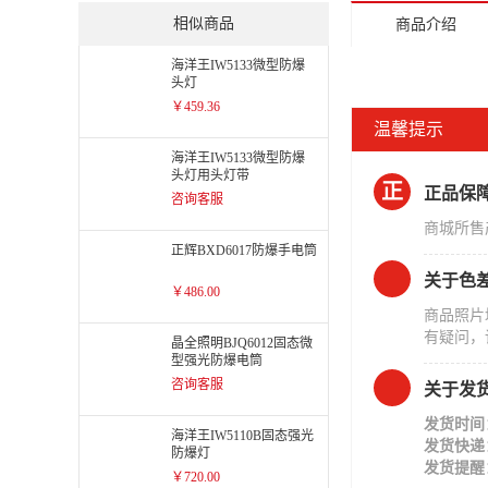
相似商品
商品介绍
海洋王IW5133微型防爆
头灯
￥459.36
温馨提示
海洋王IW5133微型防爆
头灯用头灯带
正
正品保
咨询客服
商城所售
正辉BXD6017防爆手电筒
关于色
￥486.00
商品照片
有疑问，
晶全照明BJQ6012固态微
型强光防爆电筒
咨询客服
关于发
发货时间
海洋王IW5110B固态强光
发货快递
防爆灯
发货提醒
￥720.00