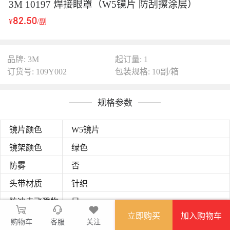
3M 10197 焊接眼罩（W5镜片 防刮擦涂层）
82.50
¥
/副
品牌: 3M
起订量: 1
订货号: 109Y002
包装规格: 10副/箱
规格参数
镜片颜色
W5镜片
镜架颜色
绿色
防雾
否
头带材质
针织
防冲击飞溅物
是
立即购买
加入购物车
防刮擦
是
购物车
客服
关注