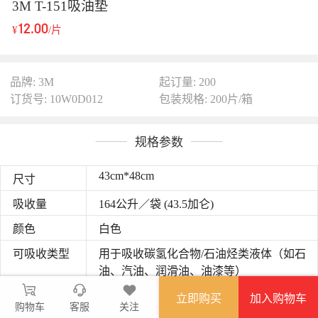
3M T-151吸油垫
12.00
¥
/片
品牌: 3M
起订量: 200
订货号: 10W0D012
包装规格: 200片/箱
规格参数
43cm*48cm
尺寸
吸收量
164公升／袋 (43.5加仑)
颜色
白色
可吸收类型
用于吸收碳氢化合物/石油烃类液体（如石
油、汽油、润滑油、油漆等）
外形
片状
立即购买
加入购物车
购物车
客服
关注