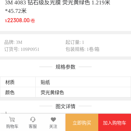
3M 4083 钻石级反光膜 荧光黄绿色 1.219米
*45.72米
22308.00
¥
/卷
品牌: 3M
起订量: 1
订货号: 109P0951
包装规格: 1卷/箱
规格参数
材质
贴纸
颜色
荧光黄绿色
图文详情
1
立即购买
加入购物车
商品视频
购物车
客服
关注