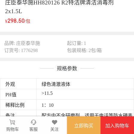
庄臣泰华施HH820126 R2特洁牌清洁消毒剂
2x1.5L
298.50
¥
/包
品牌: 庄臣泰华施
起订量: 1
订货号: 1776298
包装规格: 2包/箱
规格参数
外观
绿色清澈液体
>11.5
PH值
稀释比例
1：10
备注
配方中不含研磨剂，适用于电话等防水硬表
面的清洁
立即购买
加入购物车
购物车
客服
关注
功能
快速去除油脂和不溶于水的污垢