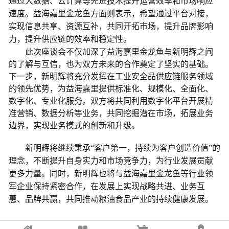
通过大数据、云计算等先进技术提升运营效率和市场响应
速度。益海嘉里金龙鱼方面则表示，希望通过平台对接，
实现信息共享、资源互补，共同开拓市场，提升品牌影响
力
，
提升供应链的效率和稳定性
。
此次座谈会不仅加深了益海嘉里金龙鱼与新明辉之间
的了解与互信，也为双方未来的合作奠定了坚实的基础。
下一步，新明辉将充分发挥在工业安全品供应链服务领域
的领先优势，为益海嘉里提供标准化、规模化、全面化、
数字化、专业化服务。双方将共同利用数字化平台开展精
准营销、数据分析等业务，共同挖掘潜在市场，拓展业务
边界，实现业务模式的创新和升级。
新明辉将继续秉承
“客户第一，持续为客户创造价值”
的
理念，
不断提升自身实力和市场竞争力，为行业发展贡献
更多力量。同时，
新明辉
也将与益海嘉里金龙鱼等
行业领
军
企业保持
紧密
合作，
在发展上实现战略共进、业务互
惠、品牌共赢，
共同推动粮油食品产业的持续健康发展。