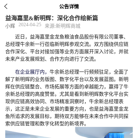

公告详情
益海嘉里&新明辉：深化合作绘新篇
2024-04-25
小辉
来源:新明辉商城
近日，益海嘉里金龙鱼粮油食品股份有限公司董事、
总经理牛余新一行莅临新明辉参观交流。双方围绕供应链
合作深化、平台对接加强等业务方面展开深入讨论，并就
未来产业发展规划、合作方向进行了交流。
展厅内，
在企业
牛余新总经理一行频频驻足，全面了
解了新明辉的业务版图、数字化平台以及发展蓝图。新明
辉在供应链整合、市场拓展等方面的卓越能力，赢得了牛
余新总经理的高度赞誉。尤其是看到新明辉数字化平台实
现供应链高效协同、市场精准洞察时，牛余新总经理表
示，这正是未来企业发展的重要方向，也是益海嘉里金龙
鱼所追求的发展目标，期待双方能够在未来合作中共同探
索供应链管理和数字化转型的新境界。