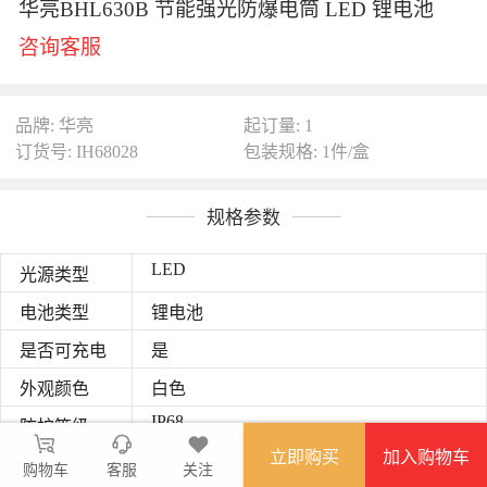
华亮BHL630B 节能强光防爆电筒 LED 锂电池
咨询客服
品牌: 华亮
起订量: 1
订货号: IH68028
包装规格: 1件/盒
规格参数
LED
光源类型
电池类型
锂电池
是否可充电
是
外观颜色
白色
IP68
防护等级
立即购买
加入购物车
购物车
客服
关注
图文详情