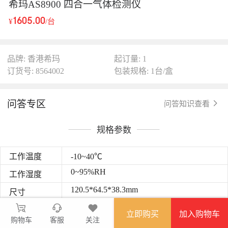
希玛AS8900 四合一气体检测仪
1605.00
¥
/台
品牌: 香港希玛
起订量: 1
订货号: 8564002
包装规格: 1台/盒
问答专区
问答知识查看
规格参数
工作温度
-10~40℃
0~95%RH
工作湿度
120.5*64.5*38.3mm
尺寸
200g
毛重
立即购买
加入购物车
购物车
客服
关注
分辨率
O2:0.1%vol，CO：1ppm，H2S：1ppm，可