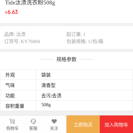
Tide汰渍洗衣粉508g
6.63
¥
品牌: 汰渍
起订量: 1
订货号: KY76004
包装规格: 12包/箱
规格参数
外观
袋装
气味
清香型
功能
去污/去渍
508g
容积重量
图文详情
立即购买
加入购物车
购物车
品牌：汰渍；
客服
关注