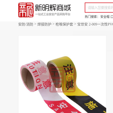
你好，欢迎来到新明辉！
请登录
免费注册
专属服务 超低折扣价
全部商品分类
场景采购
热门搜索：
安全帽
>
>
>
安防/消防
焊接防护
枪喉保护套
宝世安 2-009一次性PV