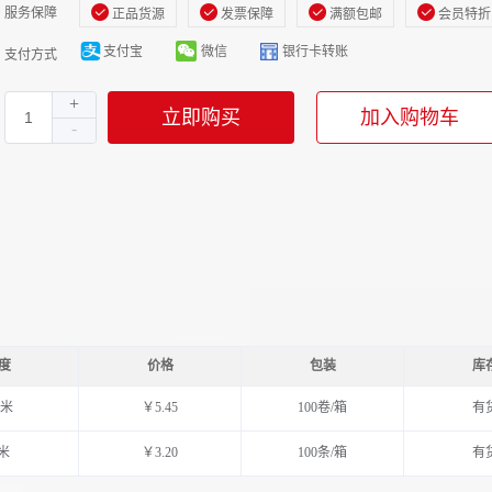
服务保障
正品货源
发票保障
满额包邮
会员特折
支付宝
微信
银行卡转账
支付方式
立即购买
加入购物车
度
价格
包装
库
0米
￥5.45
100卷/箱
有
0米
￥3.20
100条/箱
有