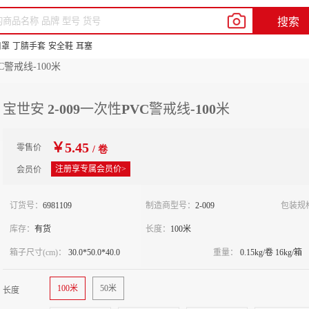
我的新明辉
客户服务
帮助中心
En
搜索
品牌中心
供应商合作
新豆商城
口罩
丁腈手套
安全鞋
耳塞
C警戒线-100米
宝世安 2-009一次性PVC警戒线-100米
￥5.45
零售价
/ 卷
注册享专属会员价>
会员价
订货号：
6981109
制造商型号：
2-009
包装规
库存：
有货
长度：
100米
箱子尺寸(cm)：
30.0*50.0*40.0
重量：
0.15kg/卷 16kg/箱
100米
50米
长度