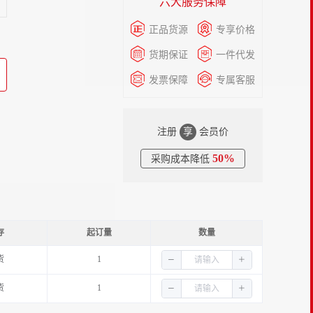
六大服务保障
正品货源
专享价格
货期保证
一件代发
发票保障
专属客服
注册
享
会员价
50%
采购成本降低
存
起订量
数量
货
1
货
1