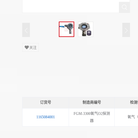
关注
订货号
制造商编号
检测
FGM-3300氧气O2探测
1165084001
氧气（
器