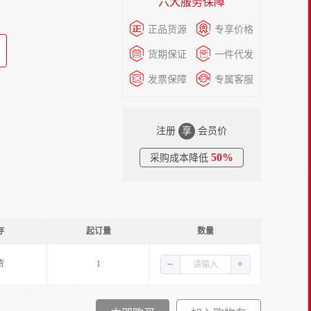
六大服务保障
正品货源
专享价格
货期保证
一件代发
发票保障
专属客服
注册
享
会员价
50%
采购成本降低
存
起订量
数量
货
1