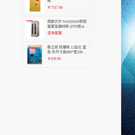
柜
￥7317.00
西斯贝尔 WA920450带视
窗紧急器材柜 (PPE柜)45
Gal
咨询客服
犇之烁 防爆柜 12加仑 蓝
色 外尺寸高890*宽590*
深460mm
￥639.00