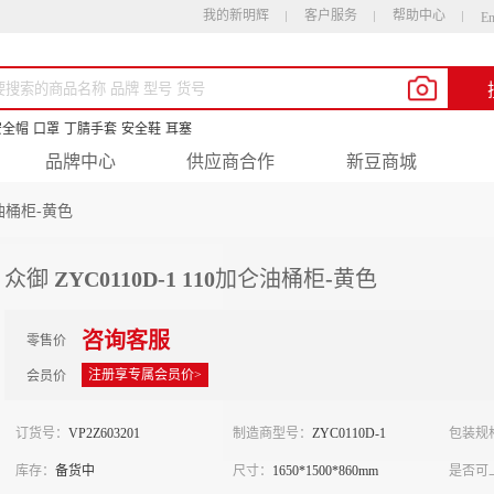
我的新明辉
客户服务
帮助中心
En
安全帽
口罩
丁腈手套
安全鞋
耳塞
品牌中心
供应商合作
新豆商城
仑油桶柜-黄色
众御 ZYC0110D-1 110加仑油桶柜-黄色
咨询客服
零售价
注册享专属会员价>
会员价
订货号：
VP2Z603201
制造商型号：
ZYC0110D-1
包装规
库存：
备货中
尺寸：
1650*1500*860mm
是否可