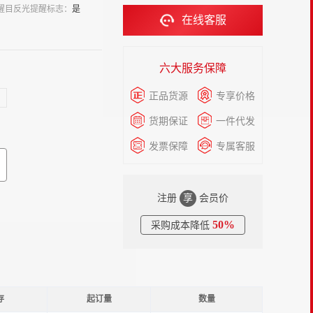
醒目反光提醒标志：
是
在线客服
六大服务保障
正品货源
专享价格
货期保证
一件代发
发票保障
专属客服
注册
享
会员价
50%
采购成本降低
存
起订量
数量