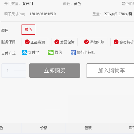
开门数量：
双开门
颜色：
黄色
是否带
箱子尺寸(cm)：
150.0*86.0*165.0
重量：
270kg/台 270kg/箱
黄色
颜色
服务保障
正品货源
发票保障
满额包邮
会员特折
支付宝
微信
银行卡转账
支付方式
立即购买
加入购物车
色
价格
包装
库