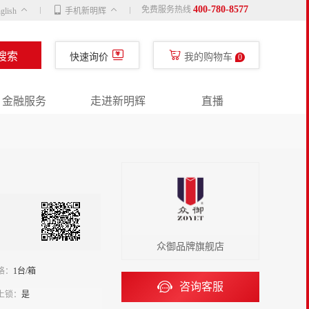
400-780-8577
免费服务热线
glish
手机新明辉
搜索
快速询价
我的购物车
0
金融服务
走进新明辉
直播
众御品牌旗舰店
格：
1台/箱
咨询客服
上锁：
是