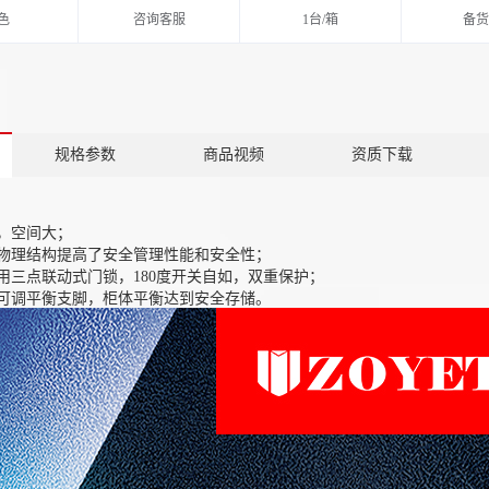
色
咨询客服
1台/箱
备货
规格参数
商品视频
资质下载
，空间大；
物理结构提高了安全管理性能和安全性；
用三点联动式门锁，180度开关自如，双重保护；
可调平衡支脚，柜体平衡达到安全存储。