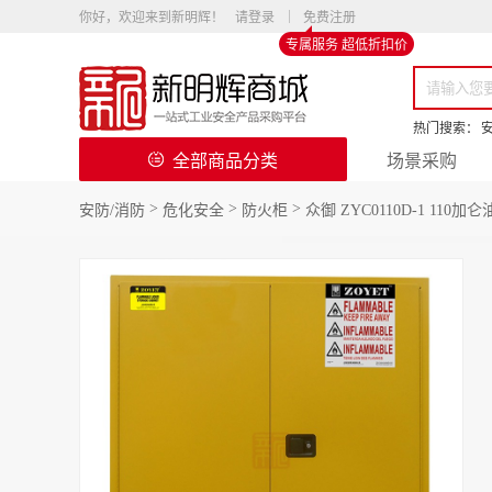
你好，欢迎来到新明辉！
请登录
免费注册
专属服务 超低折扣价
热门搜索：
全部商品分类
场景采购
>
>
>
安防/消防
危化安全
防火柜
众御 ZYC0110D-1 110加