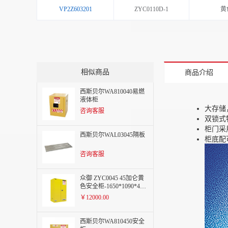
VP2Z603201
ZYC0110D-1
黄
相似商品
商品介绍
西斯贝尔WA810040易燃
液体柜
大存储
咨询客服
双锁式
柜门采
西斯贝尔WAL03045隔板
柜底配
咨询客服
众御 ZYC0045 45加仑黄
色安全柜-1650*1090*460
mm
￥12000.00
西斯贝尔WA810450安全