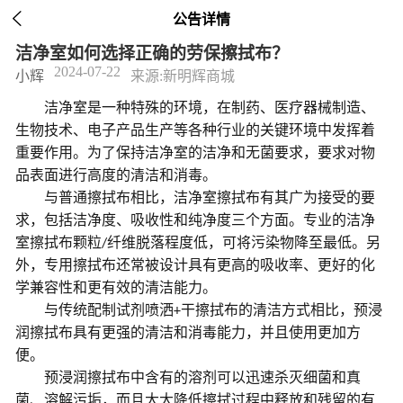

公告详情
洁净室如何选择正确的劳保擦拭布？
2024-07-22
小辉
来源:新明辉商城
洁净室是一种特殊的环境，在制药、医疗器械制造、
生物技术、电子产品生产等各种行业的关键环境中发挥着
重要作用。为了保持洁净室的洁净和无菌要求，要求对物
品表面进行高度的清洁和消毒。
与普通擦拭布相比，洁净室擦拭布有其广为接受的要
求，包括洁净度、吸收性和纯净度三个方面。专业的洁净
室擦拭布颗粒
纤维脱落程度低，可将污染物降至最低。另
/
外，专用擦拭布还常被设计具有更高的吸收率、更好的化
学兼容性和更有效的清洁能力。
与传统配制试剂喷洒
干擦拭布的清洁方式相比，预浸
+
润擦拭布具有更强的清洁和消毒能力，并且使用更加方
便。
预浸润擦拭布中含有的溶剂可以迅速杀灭细菌和真
菌、溶解污垢，而且大大降低擦拭过程中释放和残留的有