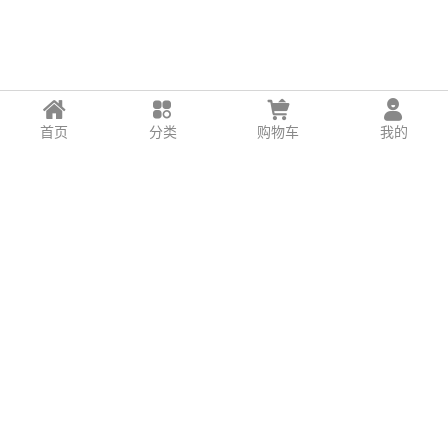
首页
分类
购物车
我的
预浸润擦拭布不仅适用于洁净室表面的清洁和消毒，
还适用于生物安全柜清洁保养、隔离器和冻干机等设备清
洁以及物料传递后的消毒。在这些应用场景中，预浸润擦
拭布都具有很好的清洁效果和安全性，可以保证操作者的
健康和实验的可靠性。
选择正确的擦拭布对洁净室的环境质量和产品质量至
关重要。无论是生物制药行业，还是精密电子行业，预浸
润擦拭布都能够满足其对于微生物污染和颗粒物污染的严