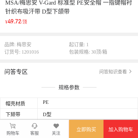
MSA/梅思安 V-Gard 标准型 PE安全帽 一指键帽衬
针织布吸汗带 D型下颌带
49.72
¥
/顶
品牌: 梅思安
起订量: 1
订货号: 1201016
包装规格: 30顶/箱
问答专区
问答知识查看
规格参数
PE
帽壳材质
下颏带
D型
帽衬
一指键
立即购买
加入购物车
购物车
客服
关注
颜色
红色